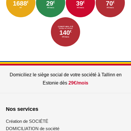
1688
29
39
70
€
€
€
€
HT
HT/mois
HT/mois
HT/mois
COMPTABILITÉ
Société en activité
140
€
HT/mois
Domiciliez le siège social de votre société à Tallinn en
Estonie dès
29€/mois
Nos services
Création de SOCIÉTÉ
DOMICILIATION de société