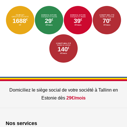
FORFAIT
DOMICILIATION
DOMICILIATION
COMPTABILITÉ
CRÉATION SOCIÉTÉ
Entreprise en Estonie
Entreprise en Albanie
Société en sommeil
1688
29
39
70
€
€
€
€
HT
HT/mois
HT/mois
HT/mois
COMPTABILITÉ
Société en activité
140
€
HT/mois
Domiciliez le siège social de votre société à Tallinn en
Estonie dès
29€/mois
Nos services