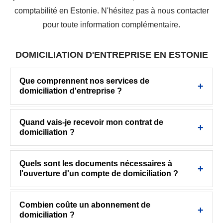
comptabilité en Estonie. N'hésitez pas à nous contacter
pour toute information complémentaire.
DOMICILIATION D'ENTREPRISE EN ESTONIE
Que comprennent nos services de
domiciliation d'entreprise ?
– Une adresse officielle au registre du commerce (e-
Quand vais-je recevoir mon contrat de
Business Register) en plein centre de Tallinn.
domiciliation ?
– Réception et mise à disposition des courriers,
Vous recevez votre contrat en quelques minutes
Quels sont les documents nécessaires à
colis et notifications de l'administration estonienne.
après le paiement sur notre site sécurisé SSL. Vous
l'ouverture d'un compte de domiciliation ?
pouvez signer électroniquement grâce à l'
e-
– Notification par email de la réception du courrier,
– Pièce d'identité en cours de validité (CNI,
Residency
, ou en personne à notre agence de
Combien coûte un abonnement de
avec scan disponible 24/7.
passeport européen, ou carte e-Residency).
Tallinn, ou via notre réseau de notaires partenaires.
domiciliation ?