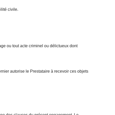
ité civile.
ge ou tout acte criminel ou délictueux dont
nier autorise le Prestataire à recevoir ces objets
’une des clauses du présent engagement, Le