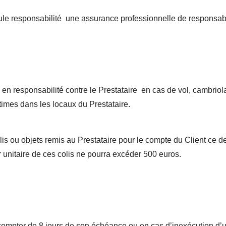
eule responsabilité une assurance professionnelle de responsabil
en responsabilité contre le Prestataire en cas de vol, cambriola
ctimes dans les locaux du Prestataire.
is ou objets remis au Prestataire pour le compte du Client ce der
ur unitaire de ces colis ne pourra excéder 500 euros.
à compter de 8 jours de son échéance ou en cas d’inexécution d