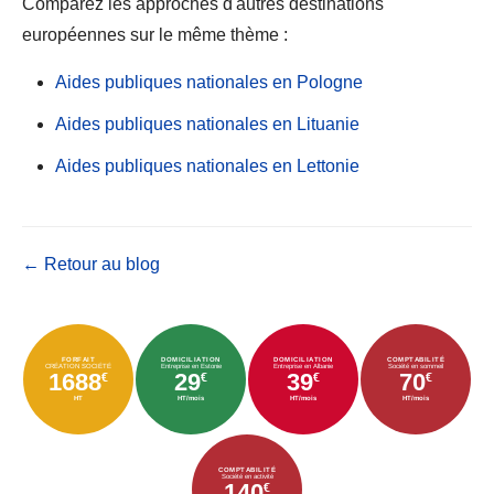
Comparez les approches d'autres destinations
européennes sur le même thème :
Aides publiques nationales en Pologne
Aides publiques nationales en Lituanie
Aides publiques nationales en Lettonie
← Retour au blog
FORFAIT
DOMICILIATION
DOMICILIATION
COMPTABILITÉ
CRÉATION SOCIÉTÉ
Entreprise en Estonie
Entreprise en Albanie
Société en sommeil
1688
29
39
70
€
€
€
€
HT
HT/mois
HT/mois
HT/mois
COMPTABILITÉ
Société en activité
140
€