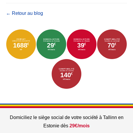
← Retour au blog
FORFAIT
DOMICILIATION
DOMICILIATION
COMPTABILITÉ
CRÉATION SOCIÉTÉ
Entreprise en Estonie
Entreprise en Albanie
Société en sommeil
1688
29
39
70
€
€
€
€
HT
HT/mois
HT/mois
HT/mois
COMPTABILITÉ
Société en activité
140
€
HT/mois
Domiciliez le siège social de votre société à Tallinn en
Estonie dès
29€/mois