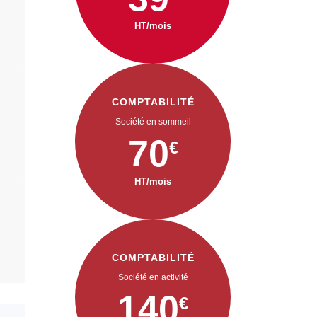
HT/mois
COMPTABILITÉ
Société en sommeil
70
€
HT/mois
COMPTABILITÉ
Société en activité
140
€