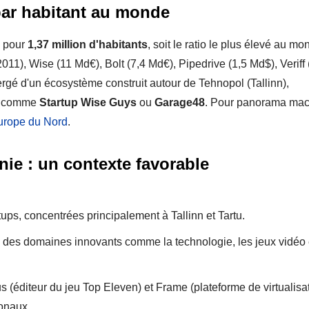
 par habitant au monde
pour
1,37 million d'habitants
, soit le ratio le plus élevé au mo
011), Wise (11 Md€), Bolt (7,4 Md€), Pipedrive (1,5 Md$), Veriff 
ergé d'un écosystème construit autour de Tehnopol (Tallinn),
rs comme
Startup Wise Guys
ou
Garage48
. Pour panorama mac
urope du Nord
.
nie : un contexte favorable
tups, concentrées principalement à Tallinn et Tartu.
 des domaines innovants comme la technologie, les jeux vidéo 
s (éditeur du jeu Top Eleven) et Frame (plateforme de virtualisat
ionaux.