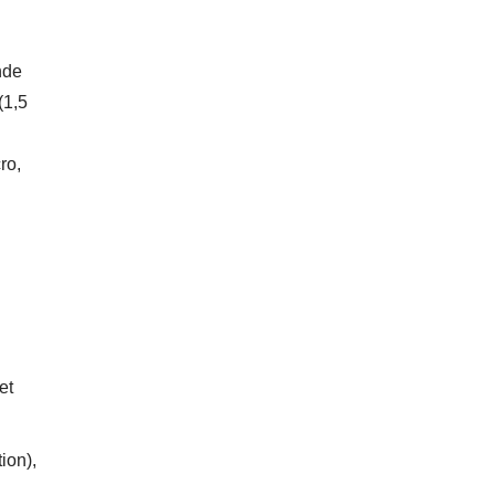
nde
(1,5
ro,
et
ion),