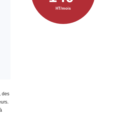
HT/mois
, des
eurs.
à