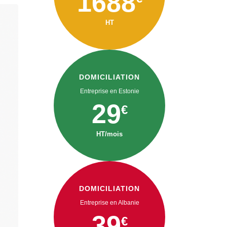
1688
HT
DOMICILIATION
Entreprise en Estonie
29
€
HT/mois
DOMICILIATION
Entreprise en Albanie
39
€