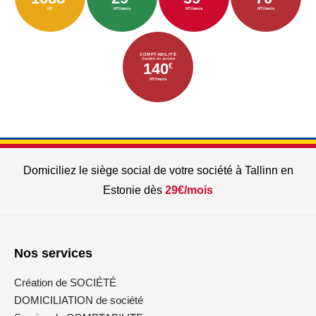
HT
HT/mois
HT/mois
HT/mois
COMPTABILITÉ
Société en activité
140
€
HT/mois
Domiciliez le siège social de votre société à Tallinn en
Estonie dès
29€/mois
Nos services
Création de SOCIÉTÉ
DOMICILIATION de société