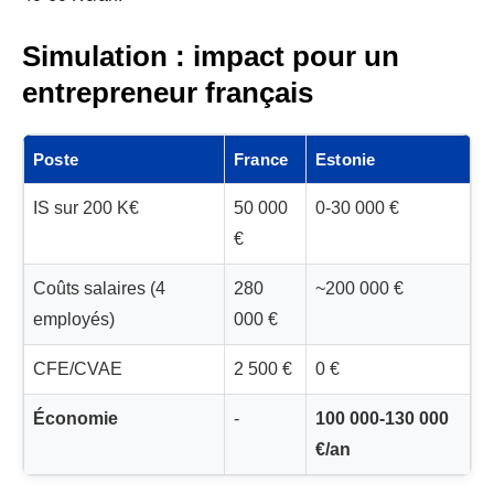
Simulation : impact pour un
entrepreneur français
Poste
France
Estonie
IS sur 200 K€
50 000
0-30 000 €
€
Coûts salaires (4
280
~200 000 €
employés)
000 €
CFE/CVAE
2 500 €
0 €
Économie
-
100 000-130 000
€/an