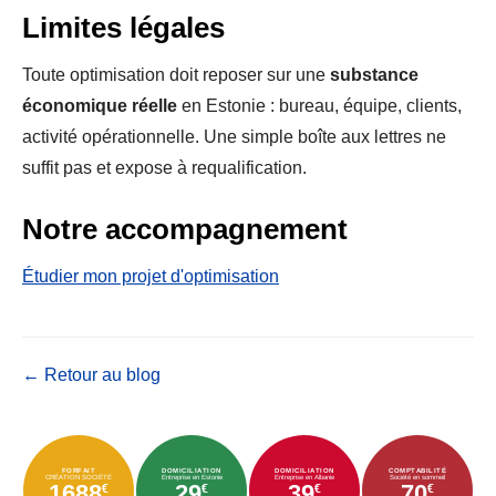
Limites légales
Toute optimisation doit reposer sur une
substance
économique réelle
en Estonie : bureau, équipe, clients,
activité opérationnelle. Une simple boîte aux lettres ne
suffit pas et expose à requalification.
Notre accompagnement
Étudier mon projet d'optimisation
← Retour au blog
FORFAIT
DOMICILIATION
DOMICILIATION
COMPTABILITÉ
CRÉATION SOCIÉTÉ
Entreprise en Estonie
Entreprise en Albanie
Société en sommeil
1688
29
39
70
€
€
€
€