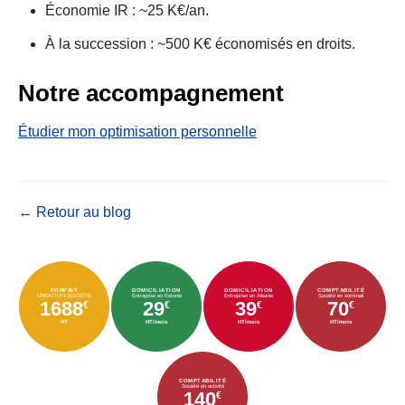
Économie IR : ~25 K€/an.
À la succession : ~500 K€ économisés en droits.
Notre accompagnement
Étudier mon optimisation personnelle
← Retour au blog
FORFAIT
DOMICILIATION
DOMICILIATION
COMPTABILITÉ
CRÉATION SOCIÉTÉ
Entreprise en Estonie
Entreprise en Albanie
Société en sommeil
1688
29
39
70
€
€
€
€
HT
HT/mois
HT/mois
HT/mois
COMPTABILITÉ
Société en activité
140
€