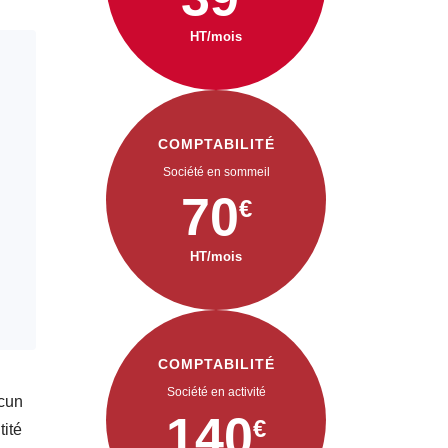
HT/mois
COMPTABILITÉ
Société en sommeil
70
€
HT/mois
COMPTABILITÉ
Société en activité
ucun
140
€
tité