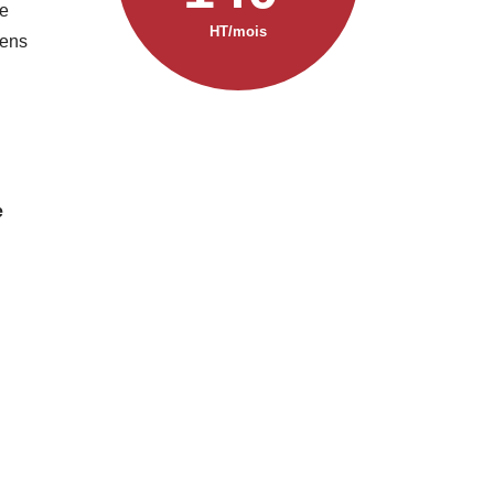
ne
HT/mois
iens
e