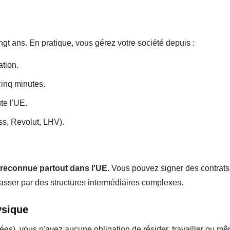
ingt ans. En pratique, vous gérez votre société depuis :
tion.
inq minutes.
te l'UE.
ss, Revolut, LHV).
reconnue partout dans l'UE
. Vous pouvez signer des contrat
asser par des structures intermédiaires complexes.
ysique
tées), vous n'avez aucune obligation de résider, travailler ou m