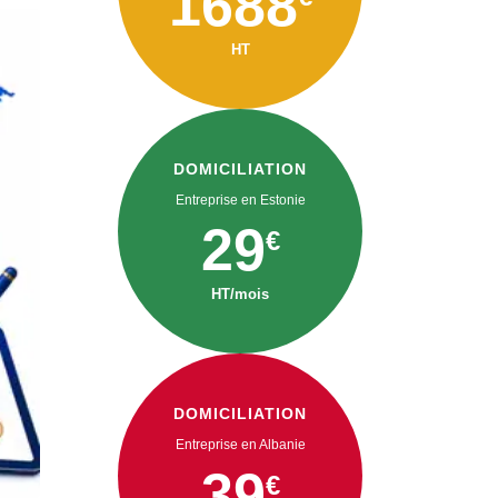
1688
HT
DOMICILIATION
Entreprise en Estonie
29
€
HT/mois
DOMICILIATION
Entreprise en Albanie
39
€