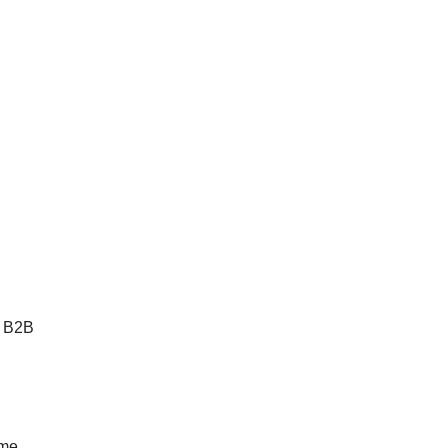
s B2B
ême